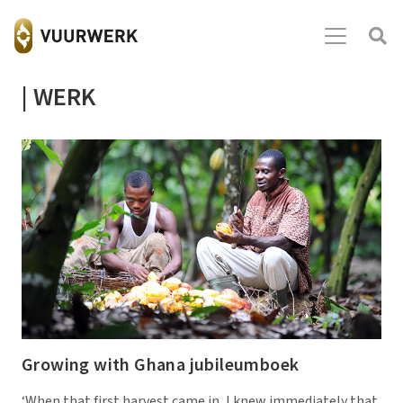
| WERK
Growing with Ghana jubileumboek
‘When that first harvest came in, I knew immediately that