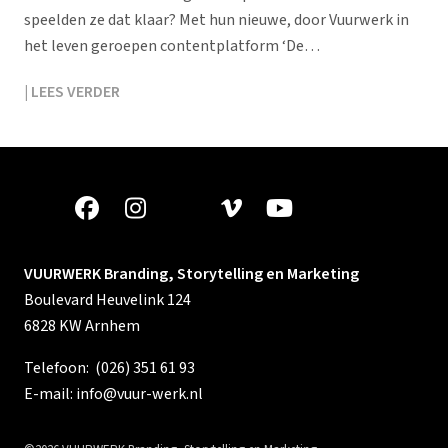
speelden ze dat klaar? Met hun nieuwe, door Vuurwerk in
het leven geroepen contentplatform ‘De…
| LEES VERDER
VUURWERK Branding, Storytelling en Marketing
Boulevard Heuvelink 124
6828 KW Arnhem
Telefoon:
(026) 351 61 93
E-mail:
info@vuur-werk.nl